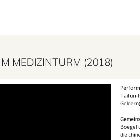
IM MEDIZINTURM (2018)
Performa
Taifun-
Geldern
Gemeins
Boegel u
die chin