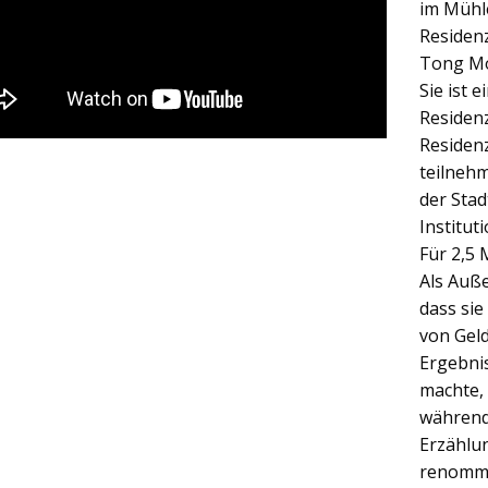
im Mühl
Residenz
Tong Mo 
Sie ist 
Residenz
Residen
teilneh
der Stad
Institut
Für 2,5 
Als Auße
dass sie
von Geld
Ergebnis
machte,
während
Erzählun
renommi